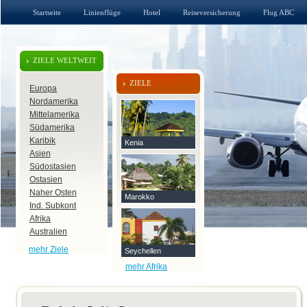
Startseite
Linienflüge
Hotel
Reiseversicherung
Flug ABC
ZIELE WELTWEIT
ZIELE
Europa
Nordamerika
Mittelamerika
Südamerika
Karibik
Kenia
Asien
Südostasien
Ostasien
Naher Osten
Marokko
Ind. Subkont
Afrika
Australien
mehr Ziele
Seychellen
mehr Afrika