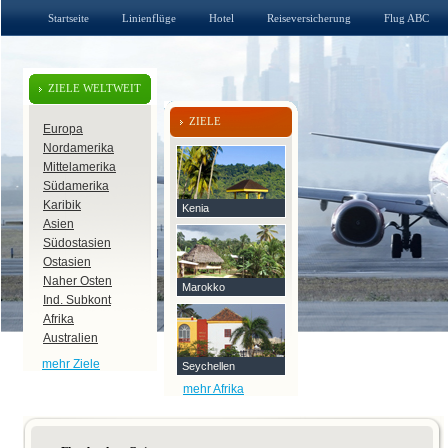
Startseite
Linienflüge
Hotel
Reiseversicherung
Flug ABC
ZIELE WELTWEIT
ZIELE
Europa
Nordamerika
Mittelamerika
Südamerika
Karibik
Kenia
Asien
Südostasien
Ostasien
Naher Osten
Marokko
Ind. Subkont
Afrika
Australien
mehr Ziele
Seychellen
mehr Afrika