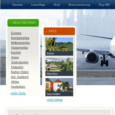
Startseite
Linienflüge
Hotel
Reiseversicherung
Flug ABC
ZIELE WELTWEIT
ZIELE
Europa
Nordamerika
Mittelamerika
Südamerika
Karibik
Kenia
Asien
Südostasien
Ostasien
Naher Osten
Marokko
Ind. Subkont
Afrika
Australien
mehr Ziele
Seychellen
mehr Afrika