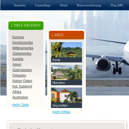
Startseite
Linienflüge
Hotel
Reiseversicherung
Flug ABC
ZIELE WELTWEIT
ZIELE
Europa
Nordamerika
Mittelamerika
Südamerika
Karibik
Kenia
Asien
Südostasien
Ostasien
Naher Osten
Marokko
Ind. Subkont
Afrika
Australien
mehr Ziele
Seychellen
mehr Afrika