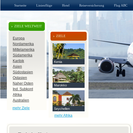
Startseite
Linienflüge
Hotel
Reiseversicherung
Flug ABC
ZIELE WELTWEIT
ZIELE
Europa
Nordamerika
Mittelamerika
Südamerika
Karibik
Kenia
Asien
Südostasien
Ostasien
Naher Osten
Marokko
Ind. Subkont
Afrika
Australien
mehr Ziele
Seychellen
mehr Afrika