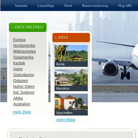
Startseite
Linienflüge
Hotel
Reiseversicherung
Flug ABC
ZIELE WELTWEIT
ZIELE
Europa
Nordamerika
Mittelamerika
Südamerika
Karibik
Kenia
Asien
Südostasien
Ostasien
Naher Osten
Marokko
Ind. Subkont
Afrika
Australien
mehr Ziele
Seychellen
mehr Afrika