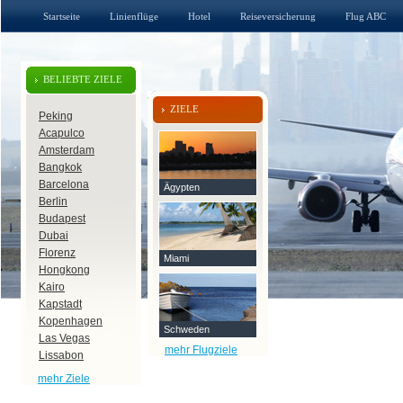
Startseite
Linienflüge
Hotel
Reiseversicherung
Flug ABC
BELIEBTE ZIELE
ZIELE
Peking
Acapulco
Amsterdam
Bangkok
Barcelona
Ägypten
Berlin
Budapest
Dubai
Florenz
Miami
Hongkong
Kairo
Kapstadt
Kopenhagen
Schweden
Las Vegas
mehr Flugziele
Lissabon
mehr Ziele