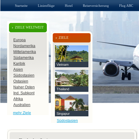
Startseite
Linienflüge
Hotel
Reiseversicherung
Flug ABC
ZIELE WELTWEIT
ZIELE
Europa
Nordamerika
Mittelamerika
Südamerika
Karibik
Vietnam
Asien
Südostasien
Ostasien
Naher Osten
Thailand
Ind. Subkont
Afrika
Australien
mehr Ziele
Singapur
Südostasien