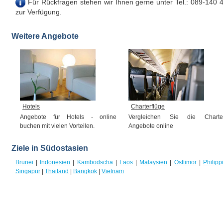
Für Rückfragen stehen wir Ihnen gerne unter Tel.: 089-140 
zur Verfügung.
Weitere Angebote
Hotels
Charterflüge
Angebote für Hotels - online
Vergleichen Sie die Charte
buchen mit vielen Vorteilen.
Angebote online
Ziele in Südostasien
Brunei
|
Indonesien
|
Kambodscha
|
Laos
|
Malaysien
|
Osttimor
|
Philipp
Singapur
|
Thailand
|
Bangkok
|
Vietnam