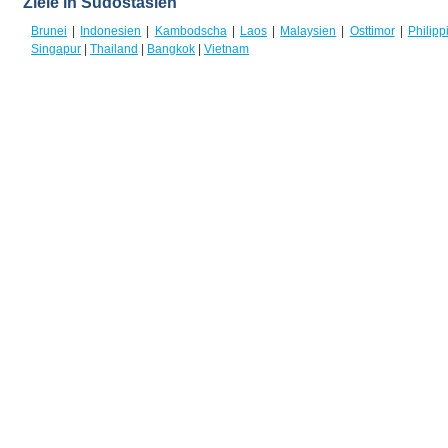
Ziele in Südostasien
Brunei
|
Indonesien
|
Kambodscha
|
Laos
|
Malaysien
|
Osttimor
|
Philipp
Singapur
|
Thailand
|
Bangkok
|
Vietnam