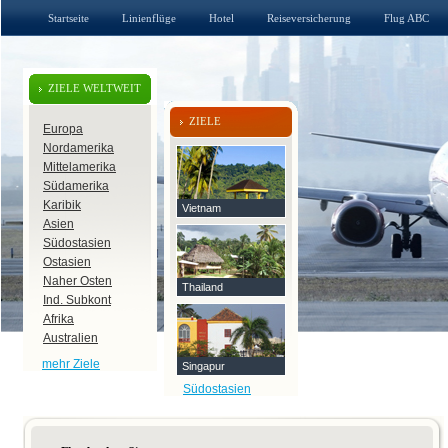
Startseite
Linienflüge
Hotel
Reiseversicherung
Flug ABC
ZIELE WELTWEIT
ZIELE
Europa
Nordamerika
Mittelamerika
Südamerika
Karibik
Vietnam
Asien
Südostasien
Ostasien
Naher Osten
Thailand
Ind. Subkont
Afrika
Australien
mehr Ziele
Singapur
Südostasien